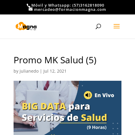
Móvil y Whatsapp: (57)3162818090
mercadeo@formacionmagna.com
Promo MK Salud (5)
by
julianedo
|
Jul 12, 2021