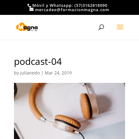
Móvil y Whatsapp: (57)3162818090
mercadeo@formacionmagna.com
podcast-04
by
julianedo
|
Mar 24, 2019