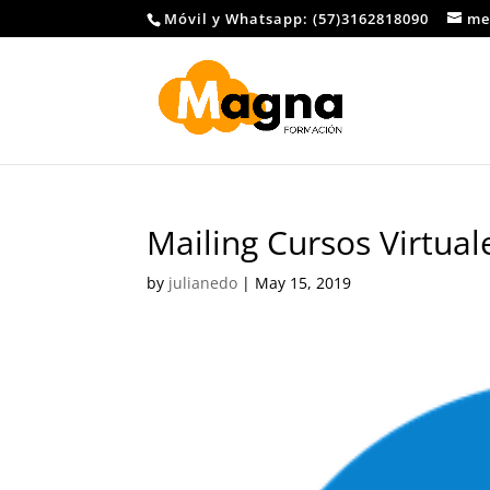
Móvil y Whatsapp: (57)3162818090
me
Mailing Cursos Virtual
by
julianedo
|
May 15, 2019