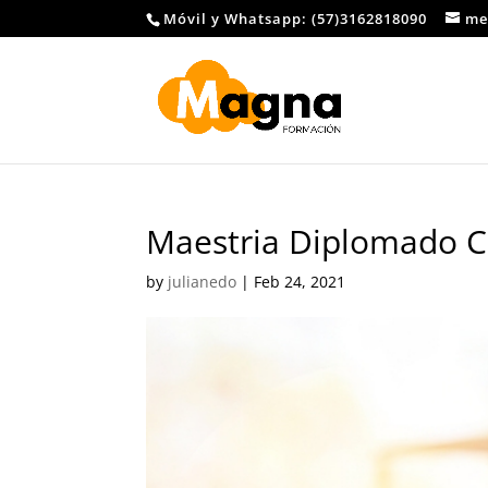
Móvil y Whatsapp: (57)3162818090
me
Maestria Diplomado Cu
by
julianedo
|
Feb 24, 2021