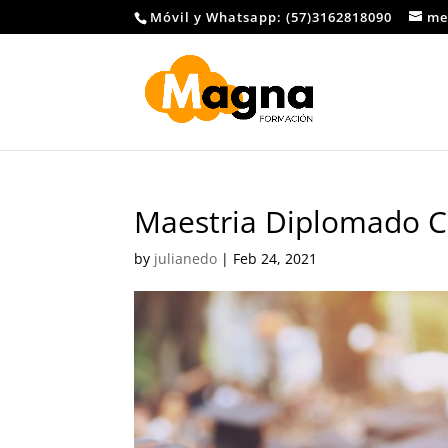
Móvil y Whatsapp: (57)3162818090
me
Maestria Diplomado Cu
by
julianedo
|
Feb 24, 2021