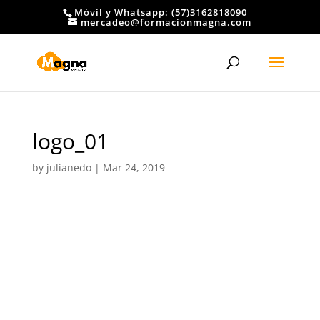
Móvil y Whatsapp: (57)3162818090
mercadeo@formacionmagna.com
logo_01
by
julianedo
|
Mar 24, 2019