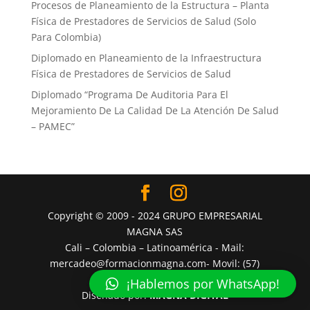
Procesos de Planeamiento de la Estructura – Planta
Física de Prestadores de Servicios de Salud (Solo
Para Colombia)
Diplomado en Planeamiento de la Infraestructura
Física de Prestadores de Servicios de Salud
Diplomado “Programa De Auditoria Para El
Mejoramiento ​De La Calidad De La Atención De Salud
– PAMEC”
Copyright © 2009 - 2024 GRUPO EMPRESARIAL
MAGNA SAS
Cali – Colombia – Latinoamérica - Mail:
mercadeo@formacionmagna.com- Movil: (57)
3162818090
¡Hablemos por WhatsApp!
Diseñado por:
MAGNA DIGITAL