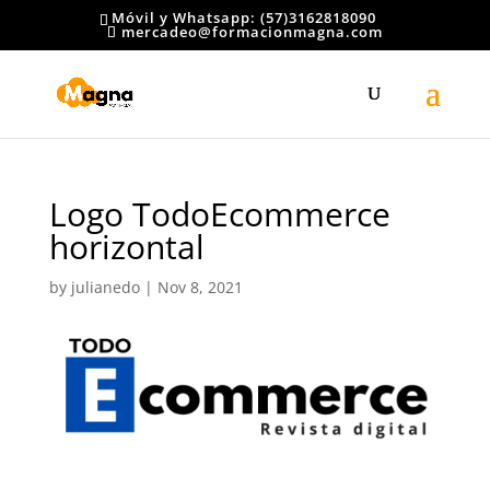
Móvil y Whatsapp: (57)3162818090
mercadeo@formacionmagna.com
Logo TodoEcommerce
horizontal
by
julianedo
|
Nov 8, 2021