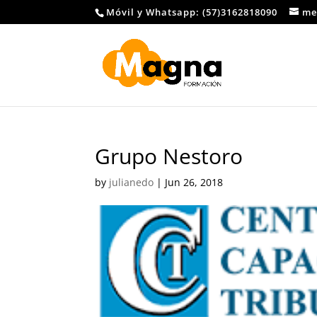
Móvil y Whatsapp: (57)3162818090
me
Grupo Nestoro
by
julianedo
|
Jun 26, 2018