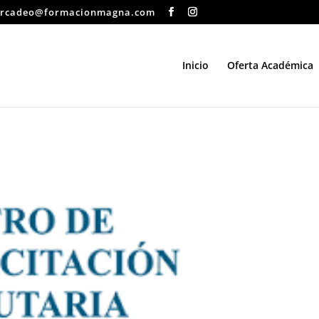
rcadeo@formacionmagna.com
Inicio
Oferta Académica