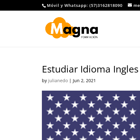
Móvil y Whatsapp: (57)3162818090
me
Estudiar Idioma Ingles
by
julianedo
|
Jun 2, 2021