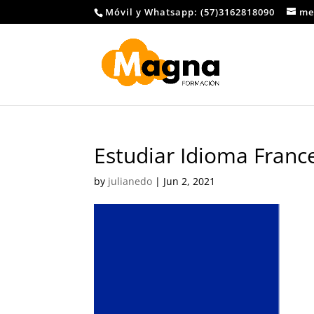
Móvil y Whatsapp: (57)3162818090
me
Estudiar Idioma Franc
by
julianedo
|
Jun 2, 2021