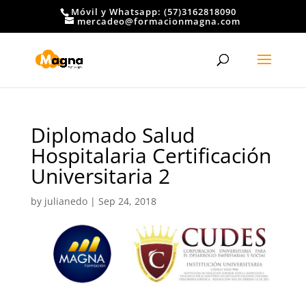
Móvil y Whatsapp: (57)3162818090
mercadeo@formacionmagna.com
Diplomado Salud
Hospitalaria Certificación
Universitaria 2
by
julianedo
|
Sep 24, 2018