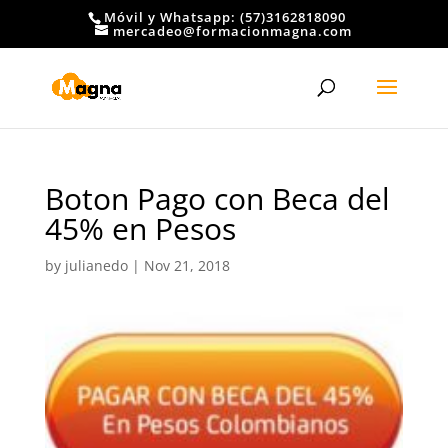
Móvil y Whatsapp: (57)3162818090
mercadeo@formacionmagna.com
Boton Pago con Beca del
45% en Pesos
by
julianedo
|
Nov 21, 2018