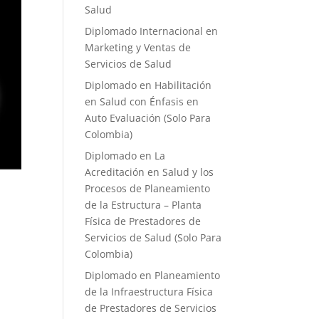
Salud
Diplomado Internacional en
Marketing y Ventas de
Servicios de Salud
Diplomado en Habilitación
en Salud con Énfasis en
Auto Evaluación ​(Solo Para
Colombia)
Diplomado en La
Acreditación en Salud y los
Procesos de Planeamiento
de la Estructura – Planta
Física de Prestadores de
Servicios de Salud (Solo Para
Colombia)
Diplomado en Planeamiento
de la Infraestructura Física
de Prestadores de Servicios