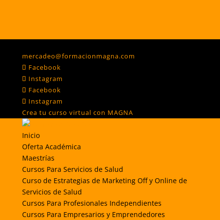
Móvil y Whatsapp: (57)3162818090
mercadeo@formacionmagna.com
Facebook
Instagram
Facebook
Instagram
Crea tu curso virtual con MAGNA
Inicio
Oferta Académica
Maestrías
Cursos Para Servicios de Salud
Curso de Estrategias de Marketing Off y Online de
Servicios de Salud
Cursos Para Profesionales Independientes
Cursos Para Empresarios y Emprendedores