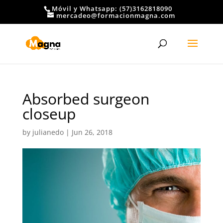
Móvil y Whatsapp: (57)3162818090
mercadeo@formacionmagna.com
Absorbed surgeon
closeup
by
julianedo
|
Jun 26, 2018