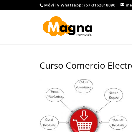
Móvil y Whatsapp: (57)3162818090
me
Curso Comercio Electr