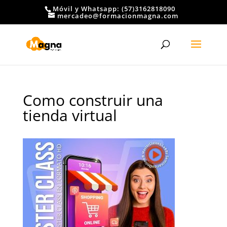
Móvil y Whatsapp: (57)3162818090
mercadeo@formacionmagna.com
Como construir una
tienda virtual